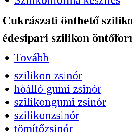
Cukrászati önthető szilik
édesipari szilikon öntőfo
Tovább
szilikon zsinór
hőálló gumi zsinór
szilikongumi zsinór
szilikonzsinór
tömítőzsinór