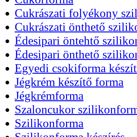
Cukrászati folyékony szi
Cukrászati önthető szilik
Édesipari öntehtő sziliko
Édesipari önthető sziliko
Egyedi csokiforma készít
Jégkrém készítő forma
Jégkrémforma
Szaloncukor szilikonform
Szilikonforma
Szilikonforma készírés